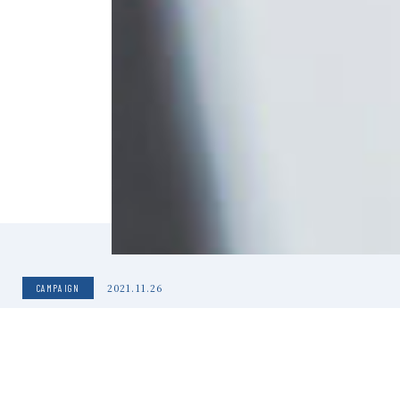
メールでの
お問い合わせ
24時間受
CAMPAIGN
冬の割引キャンペーン実施中
MORE